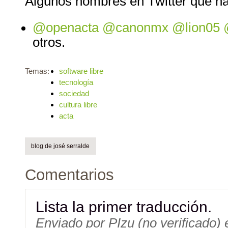
Algunos nombres en Twitter que ha
@openacta
@canonmx
@lion05
otros.
Temas:
software libre
tecnología
sociedad
cultura libre
acta
blog de josé serralde
Comentarios
Lista la primer traducción.
Enviado por
PIzu (no verificado)