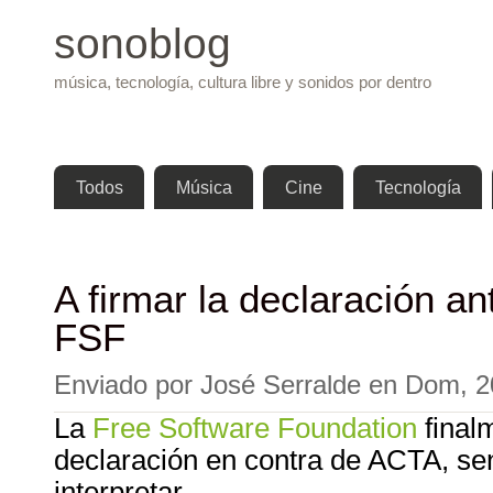
Pasar 
sonoblog
música, tecnología, cultura libre y sonidos por dentro
Menú principal
Todos
Música
Cine
Tecnología
A firmar la declaración an
FSF
Enviado por
José Serralde
en
Dom, 2
La
Free Software Foundation
final
declaración en contra de
ACTA
, se
interpretar.