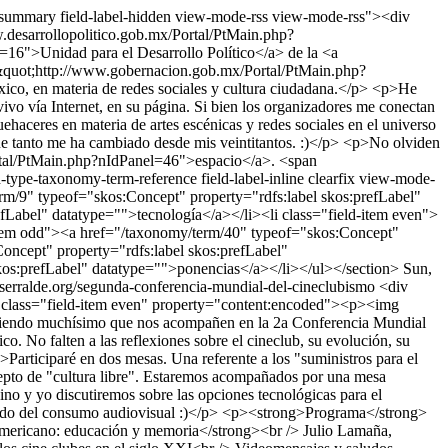
th-summary field-label-hidden view-mode-rss view-mode-rss"><div
.desarrollopolitico.gob.mx/Portal/PtMain.php?
16">Unidad para el Desarrollo Político</a> de la <a
&quot;http://www.gobernacion.gob.mx/Portal/PtMain.php?
o, en materia de redes sociales y cultura ciudadana.</p> <p>He
n vivo vía Internet, en su página. Si bien los organizadores me conectan
ehaceres en materia de artes escénicas y redes sociales en el universo
ue tanto me ha cambiado desde mis veintitantos. :)</p> <p>No olviden
ortal/PtMain.php?nIdPanel=46">espacio</a>. <span
ype-taxonomy-term-reference field-label-inline clearfix view-mode-
rm/9" typeof="skos:Concept" property="rdfs:label skos:prefLabel"
fLabel" datatype="">tecnología</a></li><li class="field-item even">
-item odd"><a href="/taxonomy/term/40" typeof="skos:Concept"
oncept" property="rdfs:label skos:prefLabel"
kos:prefLabel" datatype="">ponencias</a></li></ul></section>
Sun,
seserralde.org/segunda-conferencia-mundial-del-cineclubismo
<div
iv class="field-item even" property="content:encoded"><p><img
omiendo muchísimo que nos acompañen en la 2a Conferencia Mundial
. No falten a las reflexiones sobre el cineclub, su evolución, su
Participaré en dos mesas. Una referente a los "suministros para el
oncepto de "cultura libre". Estaremos acompañados por una mesa
o y yo discutiremos sobre las opciones tecnológicas para el
mundo del consumo audiovisual :)</p> <p><strong>Programa</strong>
americano: educación y memoria</strong><br /> Julio Lamaña,