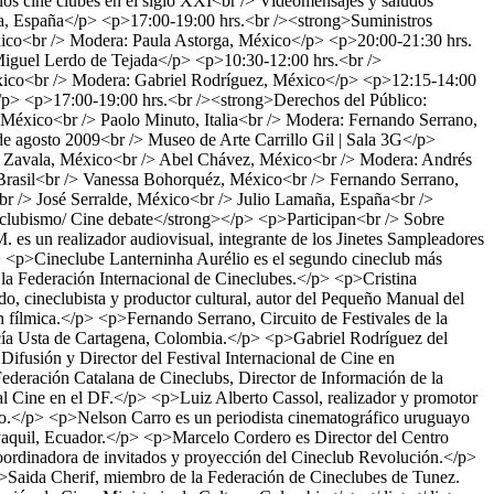
s cine clubes en el siglo XXI<br /> Videomensajes y saludos
aña, España</p> <p>17:00-19:00 hrs.<br /><strong>Suministros
éxico<br /> Modera: Paula Astorga, México</p> <p>20:00-21:30 hrs.
Miguel Lerdo de Tejada</p> <p>10:30-12:00 hrs.<br />
xico<br /> Modera: Gabriel Rodríguez, México</p> <p>12:15-14:00
/p> <p>17:00-19:00 hrs.<br /><strong>Derechos del Público:
, México<br /> Paolo Minuto, Italia<br /> Modera: Fernando Serrano,
 agosto 2009<br /> Museo de Arte Carrillo Gil | Sala 3G</p>
ia Zavala, México<br /> Abel Chávez, México<br /> Modera: Andrés
Brasil<br /> Vanessa Bohorquéz, México<br /> Fernando Serrano,
r /> José Serralde, México<br /> Julio Lamaña, España<br />
eclubismo/ Cine debate</strong></p> <p>Participan<br /> Sobre
es un realizador audiovisual, integrante de los Jinetes Sampleadores
 <p>Cineclube Lanterninha Aurélio es el segundo cineclub más
la Federación Internacional de Cineclubes.</p> <p>Cristina
, cineclubista y productor cultural, autor del Pequeño Manual del
 fílmica.</p> <p>Fernando Serrano, Circuito de Festivales de la
cía Usta de Cartagena, Colombia.</p> <p>Gabriel Rodríguez del
fusión y Director del Festival Internacional de Cine en
deración Catalana de Cineclubs, Director de Información de la
l Cine en el DF.</p> <p>Luiz Alberto Cassol, realizador y promotor
o.</p> <p>Nelson Carro es un periodista cinematográfico uruguayo
aquil, Ecuador.</p> <p>Marcelo Cordero es Director del Centro
oordinadora de invitados y proyección del Cineclub Revolución.</p>
>Saida Cherif, miembro de la Federación de Cineclubes de Tunez.