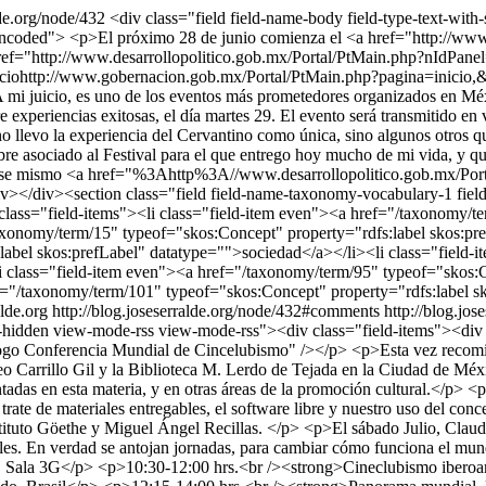
lde.org/node/432
<div class="field field-name-body field-type-text-wi
:encoded"> <p>El próximo 28 de junio comienza el <a href="http://www
f="http://www.desarrollopolitico.gob.mx/Portal/PtMain.php?nIdPanel=
ciohttp://www.gobernacion.gob.mx/Portal/PtMain.php?pagina=inicio,
uicio, es uno de los eventos más prometedores organizados en Méxic
bre experiencias exitosas, el día martes 29. El evento será transmitido e
o llevo la experiencia del Cervantino como única, sino algunos otros qu
e asociado al Festival para el que entrego hoy mucho de mi vida, y q
 en ese mismo <a href="%3Ahttp%3A//www.desarrollopolitico.gob.mx/P
/div><section class="field field-name-taxonomy-vocabulary-1 field-t
ass="field-items"><li class="field-item even"><a href="/taxonomy/te
xonomy/term/15" typeof="skos:Concept" property="rdfs:label skos:pre
label skos:prefLabel" datatype="">sociedad</a></li><li class="field
i class="field-item even"><a href="/taxonomy/term/95" typeof="skos:C
ef="/taxonomy/term/101" typeof="skos:Concept" property="rdfs:label s
alde.org
http://blog.joseserralde.org/node/432#comments
http://blog.jo
bel-hidden view-mode-rss view-mode-rss"><div class="field-items"><d
t="Logo Conferencia Mundial de Cincelubismo" /></p> <p>Esta vez rec
 Carrillo Gil y la Biblioteca M. Lerdo de Tejada en la Ciudad de México
das en esta materia, y en otras áreas de la promoción cultural.</p> <p>
 trate de materiales entregables, el software libre y nuestro uso del c
tuto Göethe y Miguel Ángel Recillas. </p> <p>El sábado Julio, Claudin
urales. En verdad se antojan jornadas, para cambiar cómo funciona el 
 | Sala 3G</p> <p>10:30-12:00 hrs.<br /><strong>Cineclubismo ibero