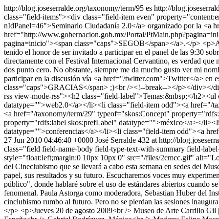
http://blog.joseserralde.org/taxonomy/term/95
es
http://blog.joseserra
class="field-items"><div class="field-item even" property="content
nIdPanel=46">Seminario Ciudadanía 2.0</a> organizado por la <a hre
href="http://www.gobernacion.gob.mx/Portal/PtMain.php?pagina=ini
pagina=inicio"><span class="caps">SEGOB</span></a>.</p> <p>A mi j
tenido el honor de ser invitado a participar en el panel de las 9:30 so
directamente con el Festival Internacional Cervantino, es verdad que n
dos punto cero. No obstante, siempre me da mucho gusto ver mi nombr
participar en la discusión vía <a href="/twitter.com">Twitter</a>
class="caps">GRACIAS</span> ;)<br /><!--break--></p></div></div><
rss view-mode-rss"><h2 class="field-label">Temas:&nbsp;</h2><ul cl
datatype="">web2.0</a></li><li class="field-item odd"><a href="/ta
<a href="/taxonomy/term/29" typeof="skos:Concept" property="rdfs:
property="rdfs:label skos:prefLabel" datatype="">méxico</a></li><l
datatype="">conferencias</a></li><li class="field-item odd"><a hr
27 Jun 2010 04:46:40 +0000
José Serralde
432 at http://blog.joseserr
class="field field-name-body field-type-text-with-summary field-la
style="float:left;margin:0 10px 10px 0" src="/files/2cmcc.gif" al
del Cineclubismo que se llevará a cabo esta semana en sedes del Museo
papel, sus resultados y su futuro. Escucharemos voces muy experimenta
público", donde hablaré sobre el uso de estándares abiertos cuando se
fenomenal. Paula Astorga como moderadora, Sebastian Huber del Insti
cinclubismo rumbo al futuro. Pero no se pierdan las sesiones inaug
</p> <p>Jueves 20 de agosto 2009<br /> Museo de Arte Carrillo Gil