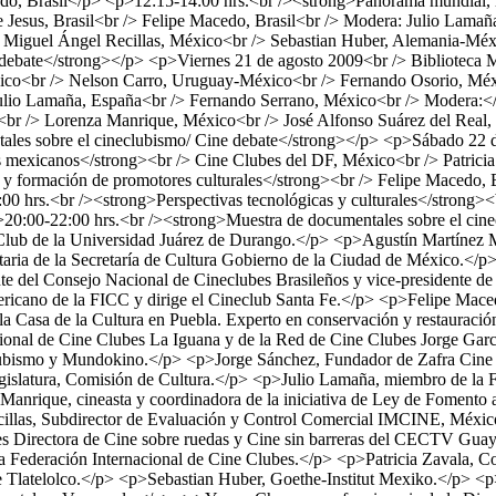
o, Brasil</p> <p>12:15-14:00 hrs.<br /><strong>Panorama mundial, lo
de Jesus, Brasil<br /> Felipe Macedo, Brasil<br /> Modera: Julio Lam
 /> Miguel Ángel Recillas, México<br /> Sebastian Huber, Alemania-M
 debate</strong></p> <p>Viernes 21 de agosto 2009<br /> Biblioteca 
xico<br /> Nelson Carro, Uruguay-México<br /> Fernando Osorio, Mé
> Julio Lamaña, España<br /> Fernando Serrano, México<br /> Modera:<
il<br /> Lorenza Manrique, México<br /> José Alfonso Suárez del Real
es sobre el cineclubismo/ Cine debate</strong></p> <p>Sábado 22 de
s mexicanos</strong><br /> Cine Clubes del DF, México<br /> Patric
y formación de promotores culturales</strong><br /> Felipe Macedo, 
 hrs.<br /><strong>Perspectivas tecnológicas y culturales</strong><b
p>20:00-22:00 hrs.<br /><strong>Muestra de documentales sobre el cin
lub de la Universidad Juárez de Durango.</p> <p>Agustín Martínez M. 
ia de la Secretaría de Cultura Gobierno de la Ciudad de México.</p>
e del Consejo Nacional de Cineclubes Brasileños y vice-presidente de 
ericano de la FICC y dirige el Cineclub Santa Fe.</p> <p>Felipe Macedo
 Casa de la Cultura en Puebla. Experto en conservación y restauración
cional de Cine Clubes La Iguana y de la Red de Cine Clubes Jorge Gar
ubismo y Mundokino.</p> <p>Jorge Sánchez, Fundador de Zafra Cine Di
slatura, Comisión de Cultura.</p> <p>Julio Lamaña, miembro de la Fe
nrique, cineasta y coordinadora de la iniciativa de Ley de Fomento a
illas, Subdirector de Evaluación y Control Comercial IMCINE, Méxic
 Directora de Cine sobre ruedas y Cine sin barreras del CECTV Guay
a Federación Internacional de Cine Clubes.</p> <p>Patricia Zavala, C
e Tlatelolco.</p> <p>Sebastian Huber, Goethe-Institut Mexiko.</p> <p