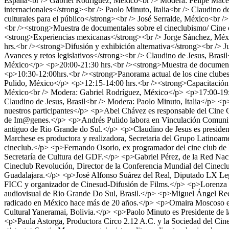
España<br /> Gabriel Rodríguez, México<br /> Modera: Felipe Maced
internacionales</strong><br /> Paolo Minuto, Italia<br /> Claudino 
culturales para el público</strong><br /> José Serralde, México<br
<br /><strong>Muestra de documentales sobre el cineclubismo/ Cine
<strong>Experiencias mexicanas</strong><br /> Jorge Sánchez, Mé
hrs.<br /><strong>Difusión y exhibición alternativa</strong><br /
Avances y retos legislativos</strong><br /> Claudino de Jesus, Bras
México</p> <p>20:00-21:30 hrs.<br /><strong>Muestra de documental
<p>10:30-12:00hrs.<br /><strong>Panorama actual de los cine clube
Pulido, México</p> <p>12:15-14:00 hrs.<br /><strong>Capacitación 
México<br /> Modera: Gabriel Rodríguez, México</p> <p>17:00-19:00
Claudino de Jesus, Brasil<br /> Modera: Paolo Minuto, Italia</p> <
nuestros participantes</p> <p>Abel Chávez es responsable del Cine C
de Im@genes.</p> <p>Andrés Pulido labora en Vinculación Comunitar
antiguo de Rio Grande do Sul.</p> <p>Claudino de Jesus es president
Marchese es productora y realizadora, Secretaria del Grupo Latinoam
cineclub.</p> <p>Fernando Osorio, ex programador del cine club de la
Secretaría de Cultura del GDF.</p> <p>Gabriel Pérez, de la Red Na
Cineclub Revolución, Director de la Conferencia Mundial del Cinecl
Guadalajara.</p> <p>José Alfonso Suárez del Real, Diputado LX Legi
FICC y organizador de Cinesud-Difusión de Films.</p> <p>Lorenza Ma
audiovisual de Rio Grande Do Sul, Brasil.</p> <p>Miguel Ángel Rec
radicado en México hace más de 20 años.</p> <p>Omaira Moscoso es
Cultural Yaneramai, Bolivia.</p> <p>Paolo Minuto es Presidente de l
<p>Paula Astorga, Productora Circo 2.12 A.C. y la Sociedad del Cin