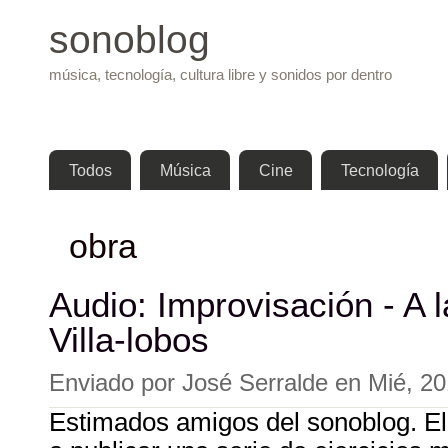
Pasar 
sonoblog
música, tecnología, cultura libre y sonidos por dentro
Menú principal
Todos
Música
Cine
Tecnología
obra
Audio: Improvisación - A 
Villa-lobos
Enviado por
José Serralde
en
Mié, 20
Estimados amigos del sonoblog. E