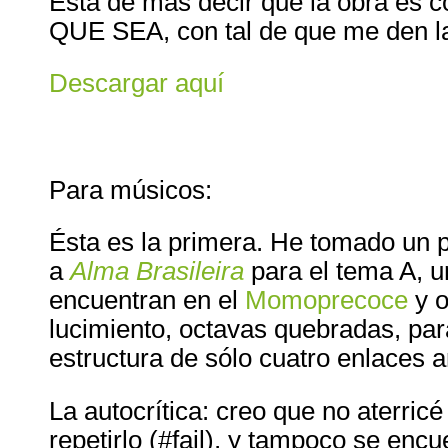
Está de más decir que la obra es c
QUE
SEA
, con tal de que me den l
Descargar aquí
Para músicos:
Ésta es la primera. He tomado un p
a
Alma Brasileira
para el tema A, u
encuentran en el
Momoprecoce
y o
lucimiento, octavas quebradas, par
estructura de sólo cuatro enlaces 
La autocrítica: creo que no aterricé
repetirlo (#fail), y tampoco se enc