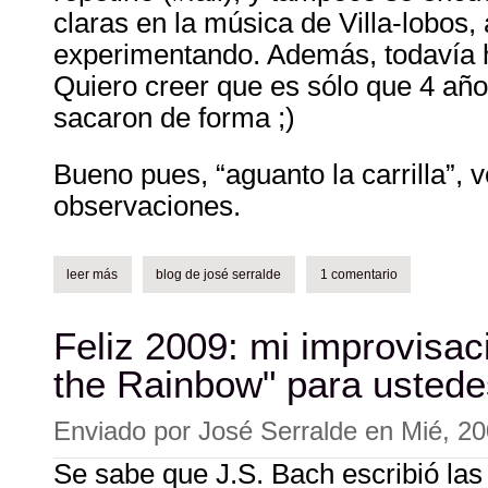
claras en la música de Villa-lobos,
experimentando. Además, todavía 
Quiero creer que es sólo que 4 añ
sacaron de forma ;)
Bueno pues, “aguanto la carrilla”, 
observaciones.
leer más
sobre audio: improvisación - a la manera de villa-lobos
blog de josé serralde
1 comentario
Feliz 2009: mi improvisac
the Rainbow" para ustede
Enviado por
José Serralde
en
Mié, 20
Se sabe que J.S. Bach escribió la