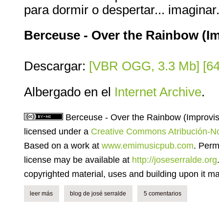
para dormir o despertar... imaginar.
Berceuse - Over the Rainbow (I
Descargar:
[VBR OGG, 3.3 Mb]
[6
Albergado en el
Internet Archive
.
Berceuse - Over the Rainbow (Improvis
licensed under a
Creative Commons Atribución-No
Based on a work at
www.emimusicpub.com
. Perm
license may be available at
http://joseserralde.org
copyrighted material, uses and building upon it ma
leer más
sobre feliz 2009: mi improvisación sobre "over the rainbow" pa
blog de josé serralde
5 comentarios