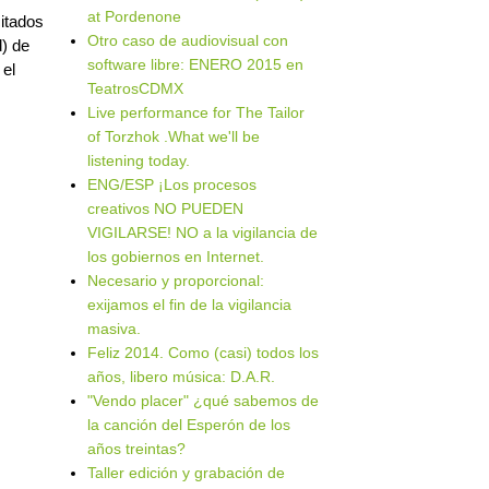
at Pordenone
citados
Otro caso de audiovisual con
d) de
software libre: ENERO 2015 en
 el
TeatrosCDMX
Live performance for The Tailor
of Torzhok .What we'll be
listening today.
ENG/ESP ¡Los procesos
creativos NO PUEDEN
VIGILARSE! NO a la vigilancia de
los gobiernos en Internet.
Necesario y proporcional:
exijamos el fin de la vigilancia
masiva.
Feliz 2014. Como (casi) todos los
años, libero música: D.A.R.
"Vendo placer" ¿qué sabemos de
la canción del Esperón de los
años treintas?
Taller edición y grabación de