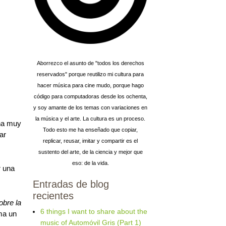
Aborrezco el asunto de "todos los derechos
reservados" porque reutilizo mi cultura para
hacer música para cine mudo, porque hago
código para computadoras desde los ochenta,
y soy amante de los temas con variaciones en
la música y el arte. La cultura es un proceso.
cha muy
Todo esto me ha enseñado que copiar,
ar
replicar, reusar, imitar y compartir es el
sustento del arte, de la ciencia y mejor que
eso: de la vida.
r una
Entradas de blog
recientes
obre la
6 things I want to share about the
ma un
music of Automóvil Gris (Part 1)