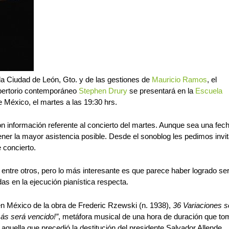
 la Ciudad de León, Gto. y de las gestiones de
Mauricio Ramos
, el
repertorio contemporáneo
Stephen Drury
se presentará en la
Escuela
 México, el martes a las 19:30 hrs.
n información referente al concierto del martes. Aunque sea una fe
ner la mayor asistencia posible. Desde el sonoblog les pedimos invit
 concierto.
entre otros, pero lo más interesante es que parece haber logrado se
as en la ejecución pianística respecta.
n México de la obra de Frederic Rzewski (n. 1938),
36 Variaciones s
ás será vencido!”
, metáfora musical de una hora de duración que to
aquella que precedió la destitución del presidente Salvador Allende.