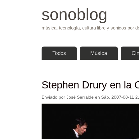
sonoblog
música, tecnología, cultura libre y sonidos por d
Menú principal
Todos
Música
Ci
Stephen Drury en la 
Enviado por
José Serralde
en
Sáb, 2007-08-11 2