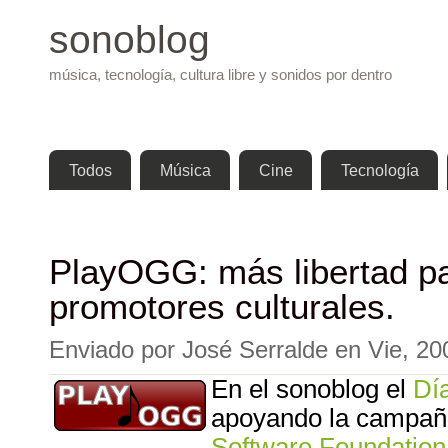
Pasar 
sonoblog
música, tecnología, cultura libre y sonidos por dentro
Menú principal
Todos
Música
Cine
Tecnología
PlayOGG: más libertad p
promotores culturales.
Enviado por
José Serralde
en
Vie, 20
En el sonoblog el
Día
apoyando la campa
Software Foundation