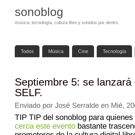
Pasar 
sonoblog
música, tecnología, cultura libre y sonidos por dentro
Menú principal
Todos
Música
Cine
Tecnología
Septiembre 5: se lanzará 
SELF.
Enviado por
José Serralde
en
Mié, 20
TIP TIP del sonoblog para quiene
cerca este evento
bastante trascen
promotores de la cultura digital li