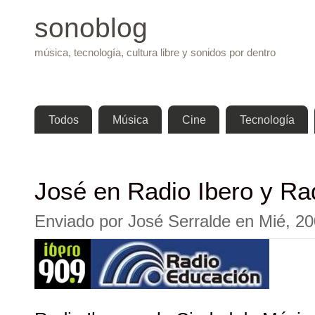
Pasar 
sonoblog
música, tecnología, cultura libre y sonidos por dentro
Menú principal
Todos
Música
Cine
Tecnología
José en Radio Ibero y Ra
Enviado por
José Serralde
en
Mié, 20