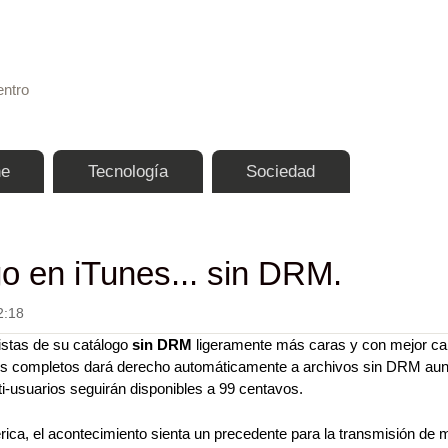
Pasar al contenido principal
entro
ne
Tecnología
Sociedad
o en iTunes... sin DRM.
2:18
istas de su catálogo
sin DRM
ligeramente más caras y con mejor cal
mes completos dará derecho automáticamente a archivos sin DRM au
i-usuarios seguirán disponibles a 99 centavos.
rica, el acontecimiento sienta un precedente para la transmisión de 