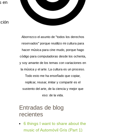
s en
cción
Aborrezco el asunto de "todos los derechos
reservados" porque reutilizo mi cultura para
hacer música para cine mudo, porque hago
código para computadoras desde los ochenta,
y soy amante de los temas con variaciones en
la música y el arte. La cultura es un proceso.
Todo esto me ha enseñado que copiar,
replicar, reusar, imitar y compartir es el
sustento del arte, de la ciencia y mejor que
eso: de la vida.
Entradas de blog
recientes
6 things I want to share about the
music of Automóvil Gris (Part 1)