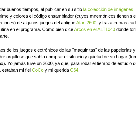
r buenos tiempos, al publicar en su sitio
la colección de imágenes
prime y colorea el código ensamblador (cuyos mnemónicos tienen si
cciones) de algunos juegos del antiguo
Atari 2600
, y traza curvas ca
rutina en el programa. Como bien dice
Arcos en el ALT1040
donde tom
arte.
es de los juegos electrónicos de las "maquinitas" de las papelerías y
re orgulloso que sabía comprar el silencio y quietud de su hogar (fu
x). Yo jamás tuve un 2600, ya que, para robar el tiempo de estudio d
, estaban mi fiel
CoCo
y mi querida
C64
.