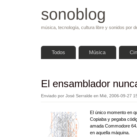
sonoblog
música, tecnología, cultura libre y sonidos por d
Menú principal
Todos
Música
Ci
El ensamblador nunca
Enviado por
José Serralde
en
Mié, 2006-09-27 1
El único momento en qu
Copiaba y pegaba código
amada Commodore 64. Ll
en aquella máquina.