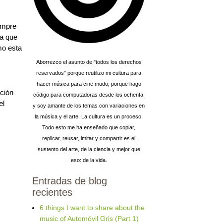
empre
da que
o esta
Aborrezco el asunto de "todos los derechos
reservados" porque reutilizo mi cultura para
hacer música para cine mudo, porque hago
nción
código para computadoras desde los ochenta,
el
y soy amante de los temas con variaciones en
la música y el arte. La cultura es un proceso.
Todo esto me ha enseñado que copiar,
replicar, reusar, imitar y compartir es el
sustento del arte, de la ciencia y mejor que
eso: de la vida.
Entradas de blog
recientes
6 things I want to share about the
music of Automóvil Gris (Part 1)