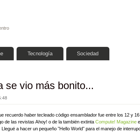
Pasar al contenido principal
entro
ne
Tecnología
Sociedad
 se vio más bonito...
5:48
e recuerdo haber tecleado código ensamblador fue entre los 12 y 16
 de las revistas Ahoy! o de la también extinta
Compute! Magazine
e
egué a hacer un pequeño "Hello World" para el manejo de interrup