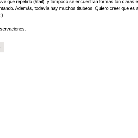
tuve que repetirlo (#fail), y tampoco se encuentran formas tan claras e
entando. Además, todavía hay muchos titubeos. Quiero creer que es 
;)
bservaciones.
lla-lobos
o