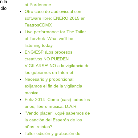
n la
at Pordenone
sólo
Otro caso de audiovisual con
software libre: ENERO 2015 en
TeatrosCDMX
Live performance for The Tailor
of Torzhok .What we'll be
listening today.
ENG/ESP ¡Los procesos
creativos NO PUEDEN
VIGILARSE! NO a la vigilancia de
los gobiernos en Internet.
Necesario y proporcional:
exijamos el fin de la vigilancia
masiva.
Feliz 2014. Como (casi) todos los
años, libero música: D.A.R.
"Vendo placer" ¿qué sabemos de
la canción del Esperón de los
años treintas?
Taller edición y grabación de