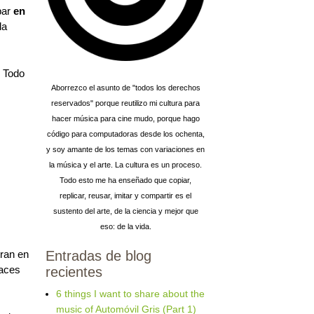
abar
en
la
. Todo
Aborrezco el asunto de "todos los derechos
reservados" porque reutilizo mi cultura para
hacer música para cine mudo, porque hago
código para computadoras desde los ochenta,
y soy amante de los temas con variaciones en
la música y el arte. La cultura es un proceso.
Todo esto me ha enseñado que copiar,
replicar, reusar, imitar y compartir es el
sustento del arte, de la ciencia y mejor que
eso: de la vida.
Entradas de blog
tran en
laces
recientes
6 things I want to share about the
music of Automóvil Gris (Part 1)