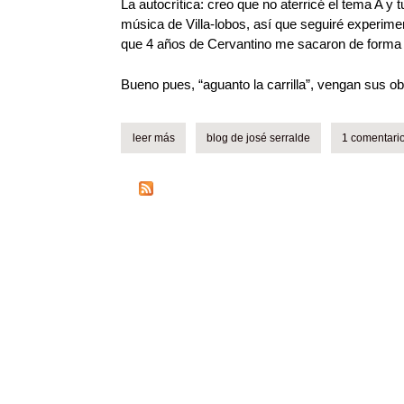
La autocrítica: creo que no aterricé el tema A y 
música de Villa-lobos, así que seguiré experim
que 4 años de Cervantino me sacaron de forma 
Bueno pues, “aguanto la carrilla”, vengan sus o
leer más
sobre audio: improvisación - a la manera de vi
blog de josé serralde
1 comentari