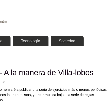
Pasar al contenido principal
entro
ne
Tecnología
Sociedad
- A la manera de Villa-lobos
6:28
omenzaré a publicar una serie de ejercicios más o menos periódicos
rnos instrumentistas, y crear música bajo una serie de reglas
as.