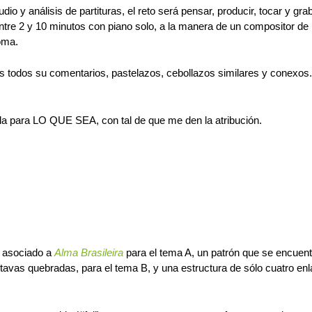
io y análisis de partituras, el reto será pensar, producir, tocar y gr
ntre 2 y 10 minutos con piano solo, a la manera de un compositor de 
toma.
os todos su comentarios, pastelazos, cebollazos similares y conexos
nla para LO
QUE
SEA
, con tal de que me den la atribución.
o asociado a
Alma Brasileira
para el tema A, un patrón que se encuen
ctavas quebradas, para el tema B, y una estructura de sólo cuatro en