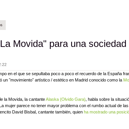
os
"La Movida" para una sociedad
2:22
mpo en el que se sepultaba poco a poco el recuerdo de la España fra
ció un "movimiento" artístico / estético en Madrid conocido como la
Mo
de la Movida, la cantante
Alaska (Olvido Gara)
, habla sobre la situaci
as. La mujer parece no tener mayor problema con el rumbo actual de la
vencito David Bisbal, cantante también, quien
ha mostrado una posici