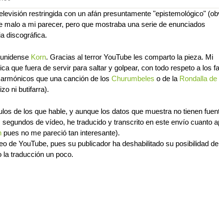
levisión restringida con un afán presuntamente "epistemológico" (ob
te malo a mi parecer, pero que mostraba una serie de enunciados
ia discográfica.
dounidense
Korn
. Gracias al terror YouTube les comparto la pieza. Mi
a que fuera de servir para saltar y golpear, con todo respeto a los f
 armónicos que una canción de los
Churumbeles
o de la
Rondalla de S
o ni butifarra).
tulos de los que hable, y aunque los datos que muestra no tienen fuen
 segundos de vídeo, he traducido y transcrito en este envío cuanto 
n
pues no me pareció tan interesante).
 de YouTube, pues su publicador ha deshabilitado su posibilidad de
o la traducción un poco.