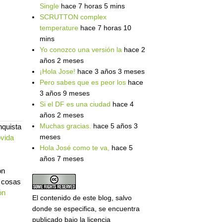
Single
hace 7 horas 5 mins
SCRUTTON complex
temperature
hace 7 horas 10
mins
Yo conozco una versión la
hace 2
años 2 meses
¡Hola Jose!
hace 3 años 3 meses
Pero sabes que es peor los
hace
3 años 9 meses
Si el DF es una ciudad
hace 4
años 2 meses
Muchas gracias.
hace 5 años 3
nquista
meses
vida
Hola José como te va,
hace 5
años 7 meses
ón
s cosas
ón
El contenido de este blog, salvo
donde se especifica, se encuentra
publicado bajo la licencia