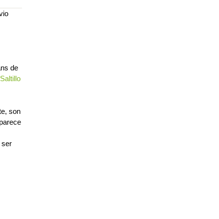
vio
ans de
altillo
te, son
aparece
 ser