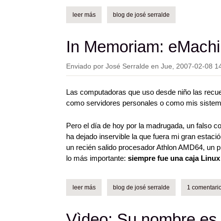
leer más
sobre josé serralde - video works
blog de josé serralde
In Memoriam: eMachi
Enviado por
José Serralde
en
Jue, 2007-02-08 1
Las computadoras que uso desde niño las recu
como servidores personales o como mis sistemas
Pero el día de hoy por la madrugada, un falso co
ha dejado inservible la que fuera mi gran estaci
un recién salido procesador Athlon AMD64, un 
lo más importante:
siempre fue una caja Linux
leer más
sobre in memoriam: emachines 6805 (2004-2
blog de josé serralde
1 comentari
Vìdeo: Su nombre es 