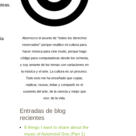
pisas.
ía
Aborrezco el asunto de "todos los derechos
reservados" porque reutilizo mi cultura para
hacer música para cine mudo, porque hago
código para computadoras desde los ochenta,
y soy amante de los temas con variaciones en
la música y el arte. La cultura es un proceso.
Todo esto me ha enseñado que copiar,
replicar, reusar, imitar y compartir es el
sustento del arte, de la ciencia y mejor que
eso: de la vida.
Entradas de blog
recientes
6 things I want to share about the
music of Automóvil Gris (Part 1)