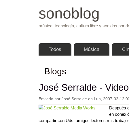
sonoblog
música, tecnología, cultura libre y sonidos por d
Menú principal
Todos
Música
Ci
Blogs
José Serralde - Vide
Enviado por
José Serralde
en
Lun, 2007-02-12 0
Después d
en conexi
compartir con Uds. amigos lectores mis trabajo