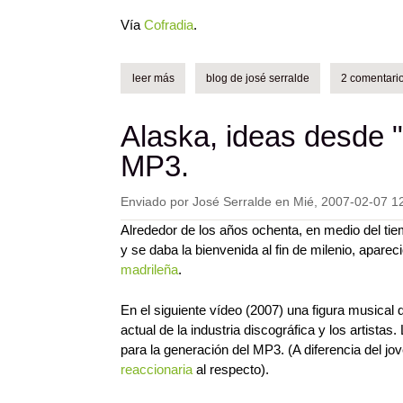
Vía
Cofradia
.
leer más
sobre vìdeo: su nombre es linux.
blog de josé serralde
2 comentari
Alaska, ideas desde 
MP3.
Enviado por
José Serralde
en
Mié, 2007-02-07 1
Alrededor de los años ochenta, en medio del tie
y se daba la bienvenida al fin de milenio, apare
madrileña
.
En el siguiente vídeo (2007) una figura musical 
actual de la industria discográfica y los artist
para la generación del MP3. (A diferencia del jo
reaccionaria
al respecto).