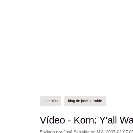
leer más
sobre alaska, ideas desde "la movida" para u
blog de josé serralde
Vídeo - Korn: Y'all Wa
Enviado por
José Serralde
en
Mié, 2007-02-07 0