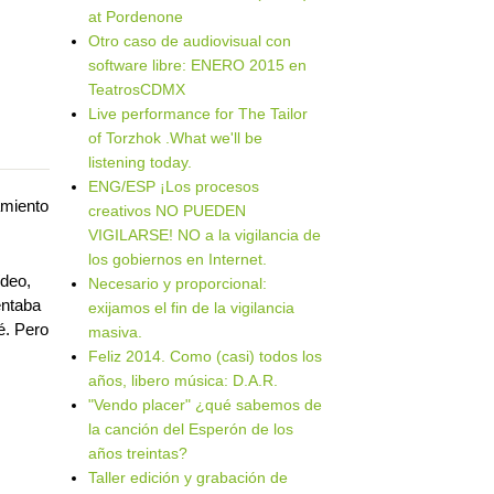
at Pordenone
Otro caso de audiovisual con
software libre: ENERO 2015 en
TeatrosCDMX
Live performance for The Tailor
of Torzhok .What we'll be
listening today.
ENG/ESP ¡Los procesos
amiento
creativos NO PUEDEN
VIGILARSE! NO a la vigilancia de
los gobiernos en Internet.
ídeo,
Necesario y proporcional:
entaba
exijamos el fin de la vigilancia
é. Pero
masiva.
Feliz 2014. Como (casi) todos los
años, libero música: D.A.R.
"Vendo placer" ¿qué sabemos de
la canción del Esperón de los
años treintas?
Taller edición y grabación de