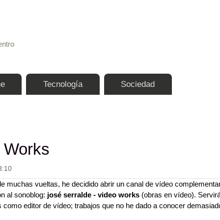
Pasar al contenido principal
entro
ne
Tecnología
Sociedad
o Works
3:10
e muchas vueltas, he decidido abrir un canal de vídeo complementar
ón al sonoblog:
josé serralde - video works
(obras en vídeo). Servir
s como editor de vídeo; trabajos que no he dado a conocer demasiad