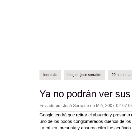
leer más
sobre vídeo - korn: y'all want a single y su tradu
blog de josé serralde
22 comentar
Ya no podrán ver su
Enviado por
José Serralde
en
Mié, 2007-02-07 0
Google tendrá que retirar el absurdo y presunt
uno de los pocos conglomerados dueños de los 
La mítica, presunta y absurda cifra fue acuñada