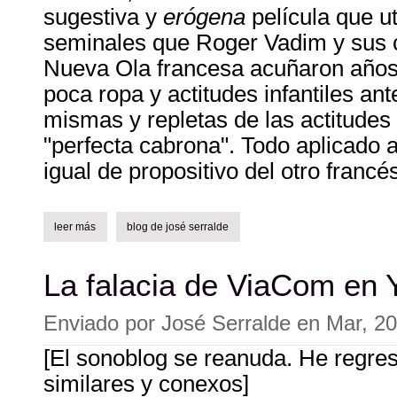
sugestiva y
erógena
película que ut
seminales que Roger Vadim y sus 
Nueva Ola francesa acuñaron años 
poca ropa y actitudes infantiles an
mismas y repletas de las actitudes
"perfecta cabrona". Todo aplicado a
igual de propositivo del otro franc
leer más
sobre ¿barbarella puesta al día?
blog de josé serralde
La falacia de ViaCom en 
Enviado por
José Serralde
en
Mar, 20
[El sonoblog se reanuda. He regres
similares y conexos]