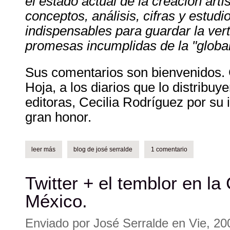
el estado actual de la creación artí
conceptos, análisis, cifras y estud
indispensables para guardar la verti
promesas incumplidas de la "global
Sus comentarios son bienvenidos. 
Hoja, a los diarios que lo distribuy
editoras, Cecilia Rodríguez por su 
gran honor.
leer más
sobre "un mundo sin copyright" de joost smiers.
blog de josé serralde
1 comentario
Twitter + el temblor en la
México.
Enviado por
José Serralde
en
Vie, 20