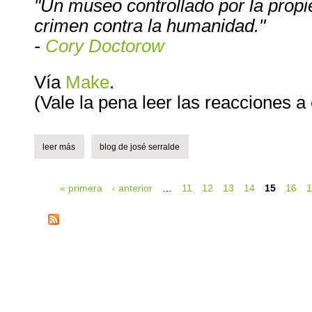
"Un museo controllado por la propie
crimen contra la humanidad."
-
Cory Doctorow
Vía
Make
.
(Vale la pena leer las reacciones a
leer más
sobre doctorow, museos y copyright.
blog de josé serralde
« primera
‹ anterior
…
11
12
13
14
15
16
Páginas