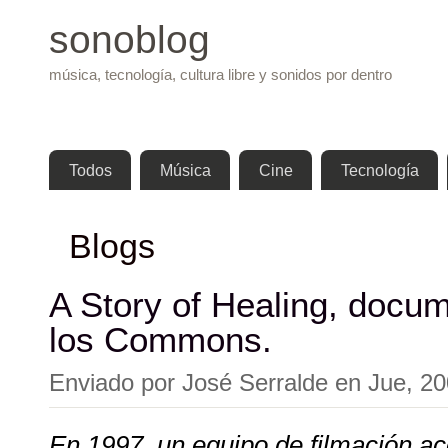
Pasar 
sonoblog
música, tecnología, cultura libre y sonidos por dentro
Menú principal
Todos
Música
Cine
Tecnología
Blogs
A Story of Healing, docum
los Commons.
Enviado por
José Serralde
en
Jue, 20
En 1997, un equipo de filmación a