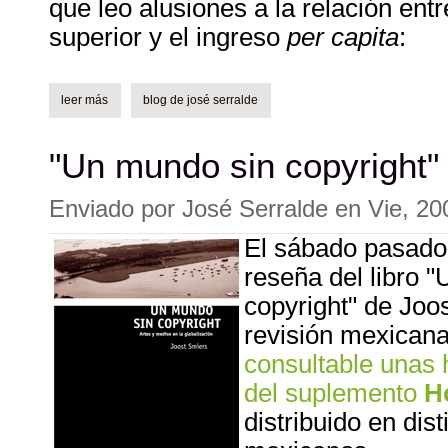
que leo alusiones a la relación entr
superior y el ingreso
per capita
:
leer más
sobre los honoris causa y el discurso del rector.
blog de josé serralde
"Un mundo sin copyright"
Enviado por
José Serralde
en
Vie, 20
El sábado pasado 
reseña del libro 
copyright" de Joo
revisión mexican
consultable unas 
del suplemento
H
distribuido en dist