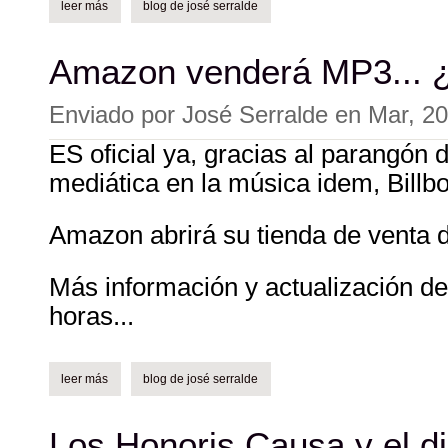
leer más
sobre vista vende sólo 244 copias en china + mi visceralidad.
blog de josé serralde
Amazon venderá MP3... ¿
Enviado por
José Serralde
en
Mar, 20
ES oficial ya, gracias al parangón 
mediática en la música idem, Billb
Amazon abrirá su tienda de venta 
Más información y actualización de
horas...
leer más
sobre amazon venderá mp3... ¿el efecto emi?
blog de josé serralde
Los Honoris Causa y el di