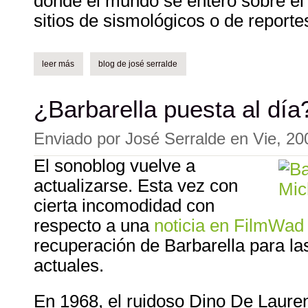
donde el mundo se enteró sobre el
sitios de sismológicos o de report
leer más
sobre twitter + el temblor en la ciudad de méxico.
blog de josé serralde
¿Barbarella puesta al día
Enviado por
José Serralde
en
Vie, 20
El sonoblog vuelve a
actualizarse. Esta vez con
cierta incomodidad con
respecto a una
noticia en FilmWad
recuperación de Barbarella para l
actuales.
En 1968, el ruidoso Dino De Laurent