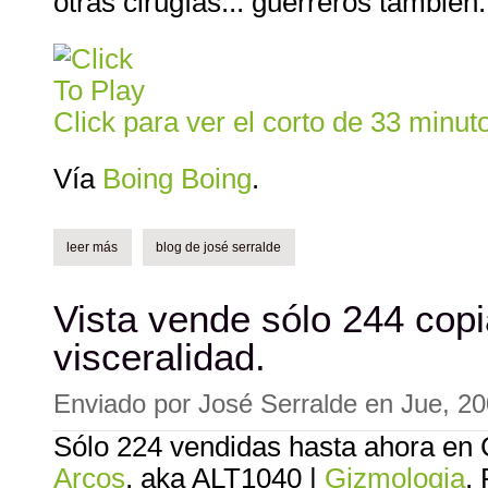
otras cirugías... guerreros también.
Click para ver el corto de 33 minuto
Vía
Boing Boing
.
leer más
sobre a story of healing, documental liberado en los commons
blog de josé serralde
Vista vende sólo 244 cop
visceralidad.
Enviado por
José Serralde
en
Jue, 20
Sólo 224 vendidas hasta ahora en 
Arcos
, aka ALT1040 |
Gizmologia
.