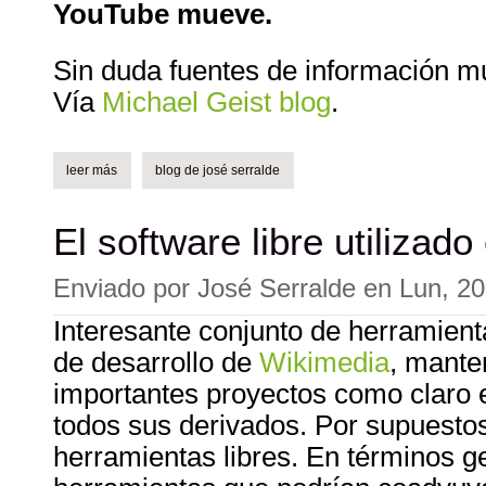
YouTube mueve.
Sin duda fuentes de información 
Vía
Michael Geist blog
.
leer más
sobre la falacia de viacom en youtube.
blog de josé serralde
El software libre utilizad
Enviado por
José Serralde
en
Lun, 20
Interesante conjunto de herramienta
de desarrollo de
Wikimedia
, mante
importantes proyectos como claro e
todos sus derivados. Por supuestos
herramientas libres. En términos g